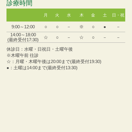
診療時間
月
火
水
木
金
土
日・祝
9:00～12:00
○
○
－
※
○
●
－
14:00～18:00
☆
○
－
☆
○
－
－
(最終受付17:30)
休診日：水曜・日祝日・土曜午後
※木曜午前 往診
☆：月曜・木曜午後は20:00まで(最終受付19:30)
●：土曜は14:00まで(最終受付13:30)